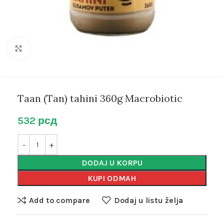
Kliknite za uvećanje
Taan (Tan) tahini 360g Macrobiotic
532
рсд
DODAJ U KORPU
KUPI ODMAH
Add to compare
Dodaj u listu želja