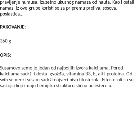
pravljenje humusa, izuzetno ukusnog namaza od nauta. Kao i ostali
namazi iz ove grupe koristi se za pripremu preliva, sosova,
poslastica…
PAKOVANJE:
360 g
OPI
S:
Susamovo seme je jedan od najboljih izvora kalcijuma. Pored
kalcijuma sadrži i dosta gvožđa, vitamina B3, E, ali i proteina. Od
svih semenki susam sadrži najveći nivo fitosterola. Fitosteroli su su
sastojci koji imaju hemijsku strukturu sličnu holesterolu.