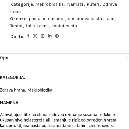
Kategorije:
Makrobiotika
,
Namazi
,
Puteri
,
Zdrava
hrana
Oznake:
pasta od susama
,
susamova pasta
,
taan
,
Tahini
,
tahini cena
,
tahini pasta
Delite:
Opis
KATEGORIJA:
Zdrava hrana, Makrobiotika
NAMENA:
Zahvaljujući fitosterolima redovno uzimanje susama redukuje
ukupan nivo holesterola ali i smanjuje rizik od određenih vrsta
kancera. Uljana pasta od susama taan ili tahini čini osnovu za