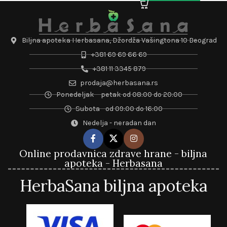
Biljna apoteka Herbasana, Džordža Vašingtona 10 Beograd
+381 69 69 66 69
+381 11 3345 879
prodaja@herbasana.rs
Ponedeljak – petak od 08:00 do 20:00
Subota - od 09:00 do 16:00
Nedelja - neradan dan
Online prodavnica zdrave hrane - biljna
apoteka - Herbasana
HerbaSana biljna apoteka