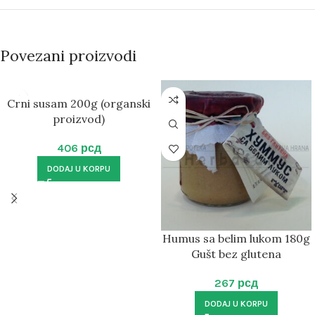
Povezani proizvodi
Crni susam 200g (organski
proizvod)
406
рсд
DODAJ U KORPU
Humus sa belim lukom 180g
Gušt bez glutena
267
рсд
DODAJ U KORPU