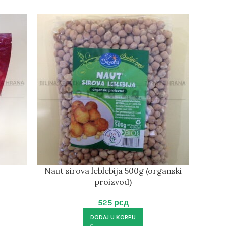
Naut sirova leblebija 500g (organski
proizvod)
525
рсд
DODAJ U KORPU