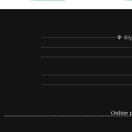
Bil
Online p