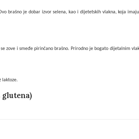
 Ovo brašno je dobar izvor selena, kao i dijetetskih vlakna, koja imaj
o se zove i smeđe pirinčano brašno. Prirodno je bogato dijetalnim vla
 laktoze.
z glutena)