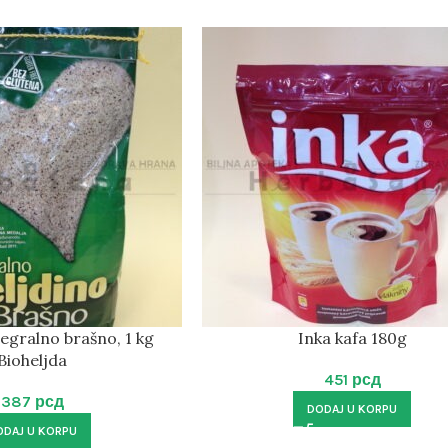
tegralno brašno, 1 kg
Inka kafa 180g
Bioheljda
451
рсд
387
рсд
DODAJ U KORPU
ODAJ U KORPU