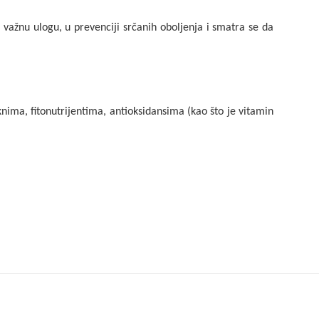
u važnu ulogu, u prevenciji srčanih oboljenja i smatra se da
knima, fitonutrijentima, antioksidansima (kao što je vitamin