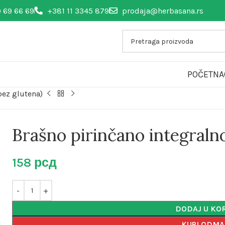
 69 66 69
+381 11 3345 879
prodaja@herbasana.rs
POČETNA
bez glutena)
Brašno pirinčano integraln
158
рсд
DODAJ U KO
KUPI ODM