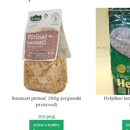
Basmati pirinač 200g (organski
Heljdino in
proizvod)
313
рсд
DODAJ U KORPU
D