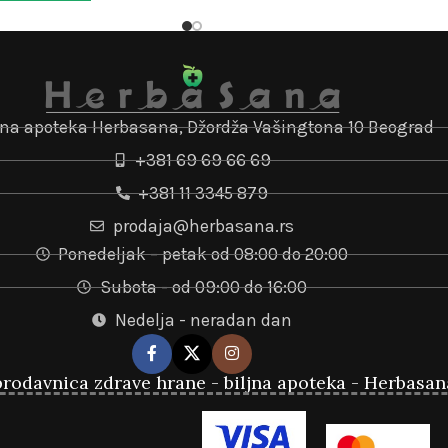
jna apoteka Herbasana, Džordža Vašingtona 10 Beograd
+381 69 69 66 69
+381 11 3345 879
prodaja@herbasana.rs
Ponedeljak – petak od 08:00 do 20:00
Subota - od 09:00 do 16:00
Nedelja - neradan dan
rodavnica zdrave hrane - biljna apoteka - Herbasan