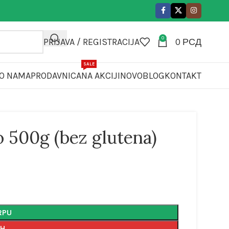
0
PRIJAVA / REGISTRACIJA
0
РСД
SALE
O NAMA
PRODAVNICA
NA AKCIJI
NOVO
BLOG
KONTAKT
o 500g (bez glutena)
RPU
AH