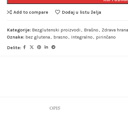
Add to compare
Dodaj u listu želja
Kategorije:
Bezglutenski proizvodi
,
Brašno
,
Zdrava hran
Oznake:
bez glutena
,
brasno
,
Integralno
,
pirinčano
Delite:
OPIS