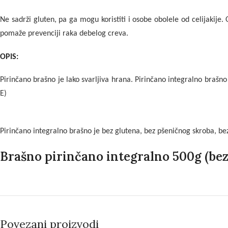
Ne sadrži gluten, pa ga mogu koristiti i osobe obolele od celijakije.
pomaže prevenciji raka debelog creva.
OPI
S:
Pirinčano brašno je lako svarljiva hrana. Pirinčano integralno brašn
E)
Pirinčano integralno brašno je bez glutena, bez pšeničnog skroba, bez
Brašno pirinčano integralno 500g (be
Povezani proizvodi