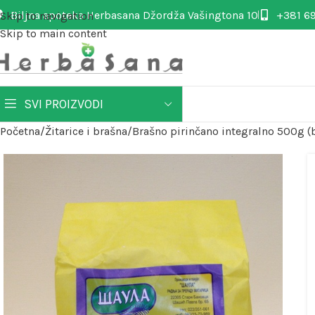
Biljna apoteka Herbasana Džordža Vašingtona 10
+381 69
Skip to navigation
Skip to main content
SVI PROIZVODI
Početna
Žitarice i brašna
Brašno pirinčano integralno 500g (