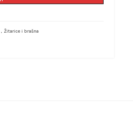
a
,
Žitarice i brašna