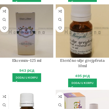
Ekcemin-125 ml
Eterično ulje grejpfruta
10ml
943
рсд
495
рсд
DODAJ U KORPU
DODAJ U KORPU