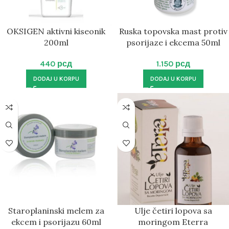
OKSIGEN aktivni kiseonik
Ruska topovska mast protiv
200ml
psorijaze i ekcema 50ml
440
рсд
1.150
рсд
DODAJ U KORPU
DODAJ U KORPU
Staroplaninski melem za
Ulje četiri lopova sa
ekcem i psorijazu 60ml
moringom Eterra