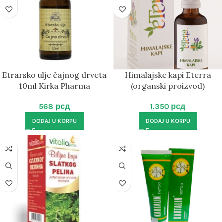
Etrarsko ulje čajnog drveta
Himalajske kapi Eterra
10ml Kirka Pharma
(organski proizvod)
568
рсд
1.350
рсд
DODAJ U KORPU
DODAJ U KORPU