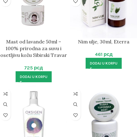
Mast od lavande 50ml –
Nim ulje, 30ml, Eterra
100% prirodna za suvu i
461
рсд
osetljivu kožu Sibirski Travar
DODAJ U KORPU
725
рсд
DODAJ U KORPU