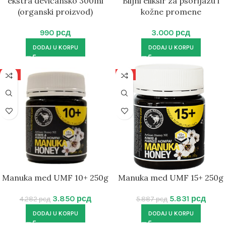
ekstra devičansko 300ml
Biljni eliksir za psorijazu i
(organski proizvod)
kožne promene
990
рсд
3.000
рсд
DODAJ U KORPU
DODAJ U KORPU
-10%
-1%
Manuka med UMF 10+ 250g
Manuka med UMF 15+ 250g
3.850
рсд
5.831
рсд
4.282
рсд
5.887
рсд
DODAJ U KORPU
DODAJ U KORPU