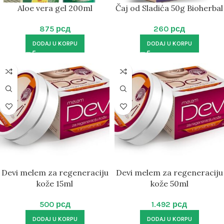
Aloe vera gel 200ml
Čaj od Sladića 50g Bioherbal
875
рсд
260
рсд
DODAJ U KORPU
DODAJ U KORPU
Devi melem za regeneraciju
Devi melem za regeneraciju
kože 15ml
kože 50ml
500
рсд
1.492
рсд
DODAJ U KORPU
DODAJ U KORPU