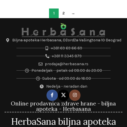
1
2
→
Biljna apoteka Herbasana, Džordža Vašingtona 10 Beograd
+381 69 69 66 69
+381 11 3345 879
prodaja@herbasana.rs
Ponedeljak – petak od 08:00 do 20:00
Subota - od 09:00 do 16:00
Nedelja - neradan dan
Online prodavnica zdrave hrane - biljna
apoteka - Herbasana
HerbaSana biljna apoteka