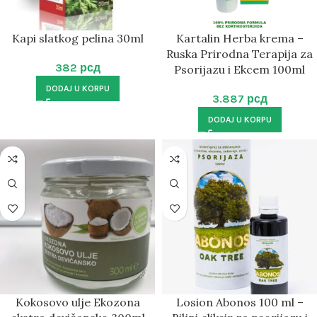
Kapi slatkog pelina 30ml
Kartalin Herba krema –
Ruska Prirodna Terapija za
382
рсд
Psorijazu i Ekcem 100ml
DODAJ U KORPU
3.887
рсд
DODAJ U KORPU
Kokosovo ulje Ekozona
Losion Abonos 100 ml –