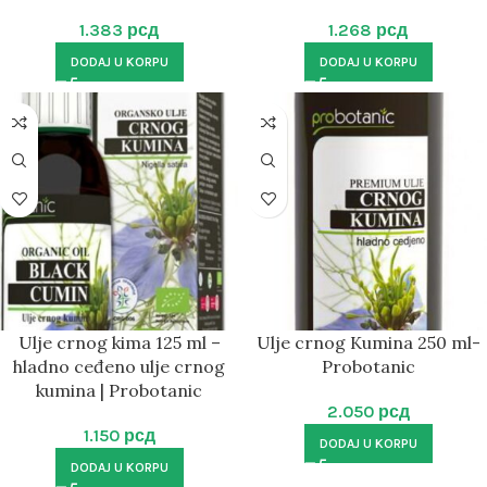
1.383
рсд
1.268
рсд
DODAJ U KORPU
DODAJ U KORPU
Ulje crnog kima 125 ml –
Ulje crnog Kumina 250 ml-
hladno ceđeno ulje crnog
Probotanic
kumina | Probotanic
2.050
рсд
1.150
рсд
DODAJ U KORPU
DODAJ U KORPU