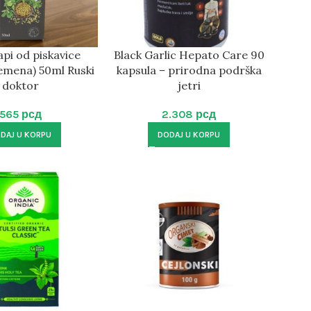
kapi od piskavice
Black Garlic Hepato Care 90
emena) 50ml Ruski
kapsula – prirodna podrška
doktor
jetri
565
рсд
2.308
рсд
DAJ U KORPU
DODAJ U KORPU