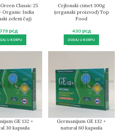
 Green Classic 25
Cejlonski cimet 100g
– Organic India
(organski proizvod) Top
ski zeleni čaj)
Food
779
рсд
430
рсд
DAJ U KORPU
DODAJ U KORPU
ijum GE 132 +
Germanijum GE 132 +
al 30 kapsula
natural 60 kapsula