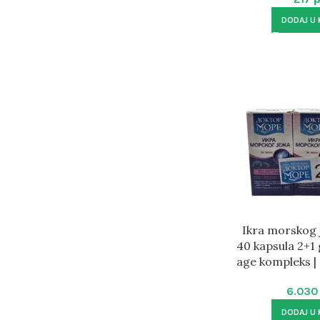
DODAJ U
Ikra morskog 
40 kapsula 2+1 
age kompleks |
6.03
DODAJ U