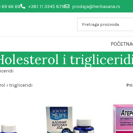
 69 66 69
+381 11 3345 879
prodaja@herbasana.rs
POČETNA
Holesterol i triglicerid
iceridi
ol i trigliceridi
Pr