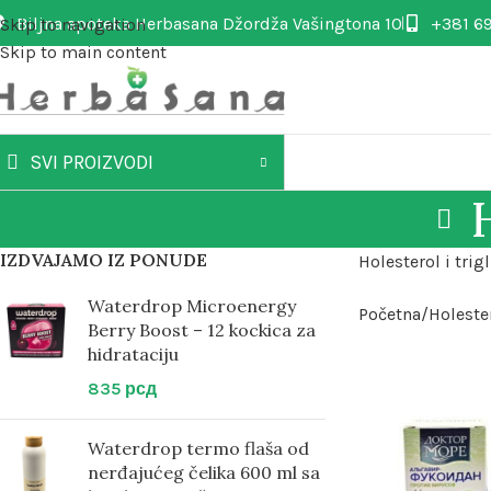
Biljna apoteka Herbasana Džordža Vašingtona 10
+381 69
Skip to navigation
Skip to main content
SVI PROIZVODI
IZDVAJAMO IZ PONUDE
Holesterol i trigl
Waterdrop Microenergy
Početna
Holester
Berry Boost – 12 kockica za
hidrataciju
835
рсд
Waterdrop termo flaša od
nerđajućeg čelika 600 ml sa