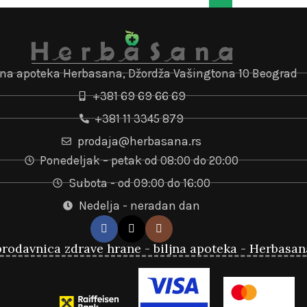
jna apoteka Herbasana, Džordža Vašingtona 10 Beograd
+381 69 69 66 69
+381 11 3345 879
prodaja@herbasana.rs
Ponedeljak – petak od 08:00 do 20:00
Subota - od 09:00 do 16:00
Nedelja - neradan dan
rodavnica zdrave hrane - biljna apoteka - Herbasan