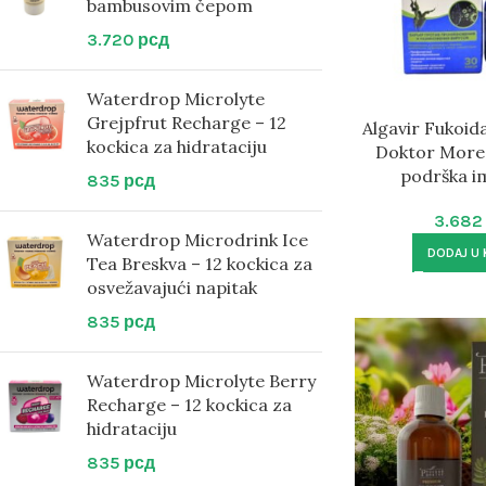
bambusovim čepom
3.720
рсд
Waterdrop Microlyte
Grejpfrut Recharge – 12
Algavir Fukoid
kockica za hidrataciju
Doktor More 
podrška i
835
рсд
3.68
Waterdrop Microdrink Ice
DODAJ U
Tea Breskva – 12 kockica za
osvežavajući napitak
835
рсд
Waterdrop Microlyte Berry
Recharge – 12 kockica za
hidrataciju
835
рсд