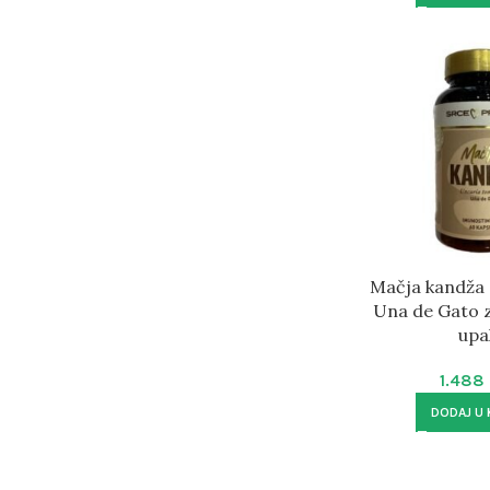
Mačja kandža 
Una de Gato z
upa
1.488
DODAJ U