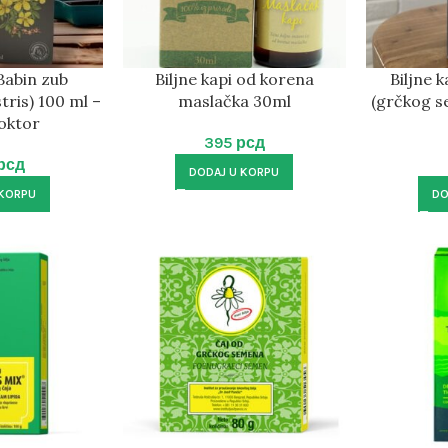
 Babin zub
Biljne kapi od korena
Biljne 
tris) 100 ml –
maslačka 30ml
(grčkog s
oktor
395
рсд
рсд
DODAJ U KORPU
 KORPU
DO