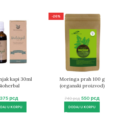
-26%
njak kapi 30ml
Moringa prah 100 g
Bioherbal
(organski proizvod)
375
рсд
550
рсд
740
рсд
DAJ U KORPU
DODAJ U KORPU