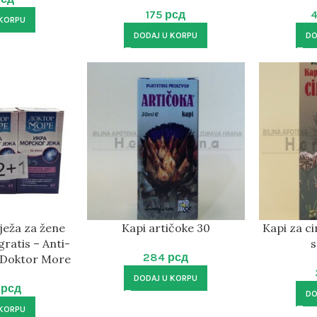
175
рсд
 KORPU
DODAJ U KORPU
DO
ježa za žene
Kapi artičoke 30
Kapi za cir
gratis – Anti-
s
284
рсд
 Doktor More
DODAJ U KORPU
0
рсд
DO
 KORPU