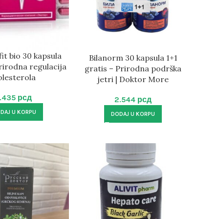
it bio 30 kapsula
Bilanorm 30 kapsula 1+1
rirodna regulacija
gratis – Prirodna podrška
olesterola
jetri | Doktor More
1.435
рсд
2.544
рсд
DAJ U KORPU
DODAJ U KORPU