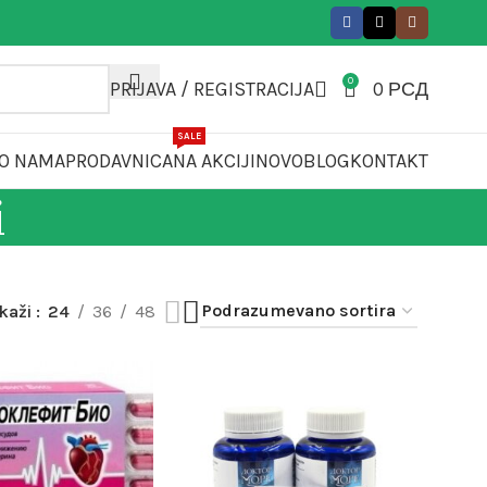
0
PRIJAVA / REGISTRACIJA
0
РСД
SALE
O NAMA
PRODAVNICA
NA AKCIJI
NOVO
BLOG
KONTAKT
i
ikaži
24
36
48