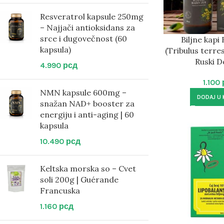
Resveratrol kapsule 250mg
– Najjači antioksidans za
srce i dugovečnost (60
Biljne kapi
kapsula)
(Tribulus terres
Ruski D
4.990
рсд
1.100
NMN kapsule 600mg –
DODAJ U
snažan NAD+ booster za
energiju i anti-aging | 60
kapsula
10.490
рсд
Keltska morska so – Cvet
soli 200g | Guérande
Francuska
1.160
рсд