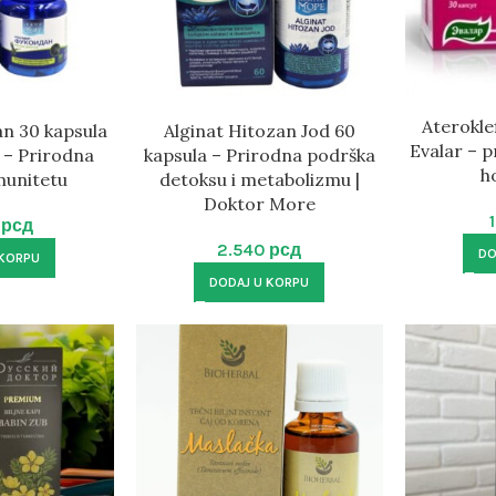
Ateroklef
an 30 kapsula
Alginat Hitozan Jod 60
Evalar – p
– Prirodna
kapsula – Prirodna podrška
h
munitetu
detoksu i metabolizmu |
Doktor More
2
рсд
2.540
рсд
DO
 KORPU
DODAJ U KORPU