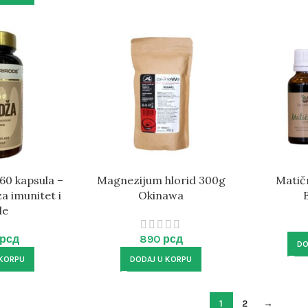
60 kapsula –
Magnezijum hlorid 300g
Matič
a imunitet i
Okinawa
le
рсд
890
рсд
DO
 KORPU
DODAJ U KORPU
1
2
→