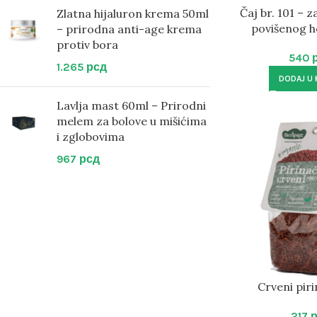
Čaj br. 101 – z
Zlatna hijaluron krema 50ml
povišenog h
– prirodna anti-age krema
protiv bora
540
1.265
рсд
DODAJ U
Lavlja mast 60ml – Prirodni
melem za bolove u mišićima
i zglobovima
967
рсд
Crveni pir
217