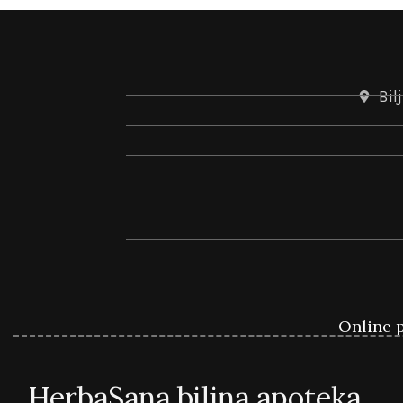
Bil
Online p
HerbaSana biljna apoteka