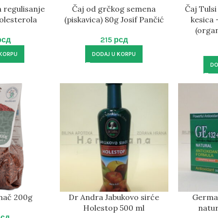
a regulisanje
Čaj od grčkog semena
Čaj Tulsi
olesterola
(piskavica) 80g Josif Pančić
kesica 
(organ
рсд
215
рсд
 KORPU
DODAJ U KORPU
DO
inač 200g
Dr Andra Jabukovo sirće
German
Holestop 500 ml
natur
рсд