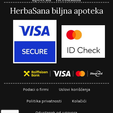
HerbaSana biljna apoteka
Podaci o firmi
Uslovi korišćenja
Politika privatnosti
Kolačići
Odustanak od ugovora