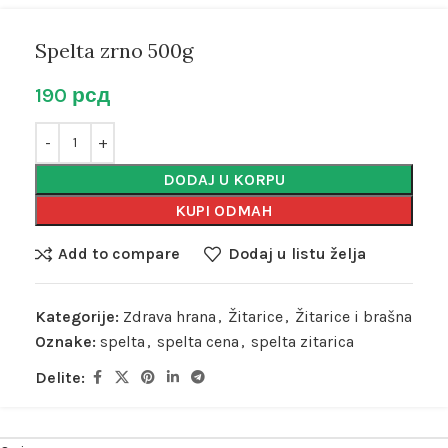
Spelta zrno 500g
190
рсд
DODAJ U KORPU
KUPI ODMAH
Add to compare
Dodaj u listu želja
Kategorije:
Zdrava hrana
,
Žitarice
,
Žitarice i brašna
Oznake:
spelta
,
spelta cena
,
spelta zitarica
Delite: