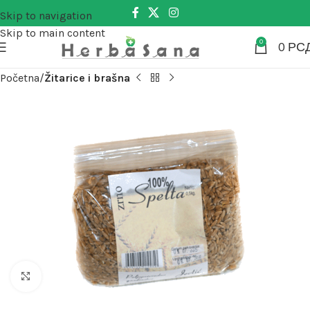
Skip to navigation
Skip to main content
0
0
РС
Početna
Žitarice i brašna
Kliknite za uvećanje