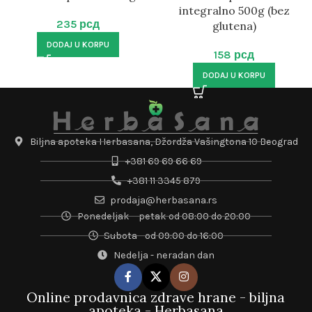
integralno 500g (bez
235
рсд
glutena)
DODAJ U KORPU
158
рсд
DODAJ U KORPU
Biljna apoteka Herbasana, Džordža Vašingtona 10 Beograd
+381 69 69 66 69
+381 11 3345 879
prodaja@herbasana.rs
Ponedeljak – petak od 08:00 do 20:00
Subota - od 09:00 do 16:00
Nedelja - neradan dan
Online prodavnica zdrave hrane - biljna
apoteka - Herbasana