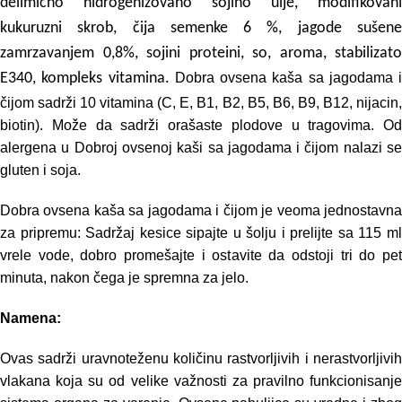
delimično hidrogenizovano sojino ulje, modifikovani
kukuruzni skrob, čija semenke 6 %, jagode sušene
zamrzavanjem 0,8%, sojini proteini, so, aroma, stabilizato
E340, kompleks vitamina.
Dobra ovsena kaša sa jagodama i
čijom sadrži 10 vitamina (C, E, B1, B2, B5, B6, B9, B12, nijacin,
biotin). Može da sadrži orašaste plodove u tragovima. Od
alergena u Dobroj ovsenoj kaši sa jagodama i čijom nalazi se
gluten i soja.
Dobra ovsena kaša sa jagodama i čijom je veoma jednostavna
za pripremu: Sadržaj kesice sipajte u šolju i prelijte sa 115 ml
vrele vode, dobro promešajte i ostavite da odstoji tri do pet
minuta, nakon čega je spremna za jelo.
Namena:
Ovas sadrži uravnoteženu količinu rastvorljivih i nerastvorljivih
vlakana koja su od velike važnosti za pravilno funkcionisanje