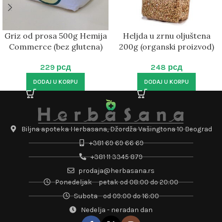
Griz od prosa 500g Hemija
Heljda u zrnu oljuštena
Commerce (bez glutena)
200g (organski proizvod)
229
рсд
248
рсд
DODAJ U KORPU
DODAJ U KORPU
Biljna apoteka Herbasana, Džordža Vašingtona 10 Beograd
+381 69 69 66 69
+381 11 3345 879
prodaja@herbasana.rs
Ponedeljak – petak od 08:00 do 20:00
Subota - od 09:00 do 16:00
Nedelja - neradan dan