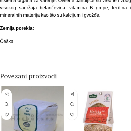
sistema organa za varenje. Ovsene pahuljice su vredne i zbog
visokog sadržaja belančevina, vitamina B grupe, lecitina i
mineralnih materija kao što su kalcijum i gvožđe.
Zemlja porekla:
Češka
Povezani proizvodi