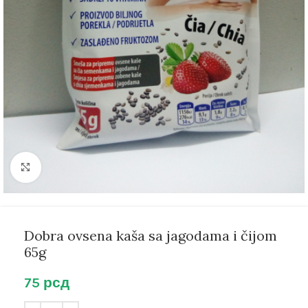
Kliknite za uvećanje
Dobra ovsena kaša sa jagodama i čijom
65g
75
рсд