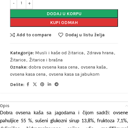
DODAJ U KORPU
KUPI ODMAH
Add to compare
Dodaj u listu želja
Kategorije:
Musli i kaše od žitarica
,
Zdrava hrana
,
Žitarice
,
Žitarice i brašna
Oznake:
dobra ovsena kasa cena
,
ovsena kaša
,
ovsena kasa cena
,
ovsena kasa sa jabukom
Delite:
Opis
Dobra ovsena kaša sa jagodama i čijom sadrži:
ovsene
pahuljice 55 %, sušeni glukozni sirup 13,8%, fruktoza 7,1%,