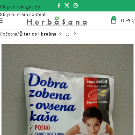
Skip to navigation
Skip to main content
0
0
РС
Početna
Žitarice i brašna