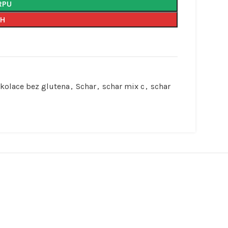
RPU
AH
 kolace bez glutena
,
Schar
,
schar mix c
,
schar