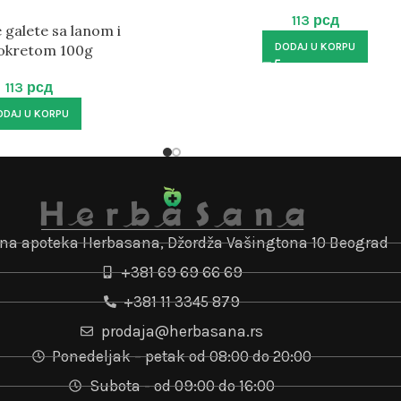
113
рсд
 galete sa lanom i
DODAJ U KORPU
okretom 100g
113
рсд
ODAJ U KORPU
jna apoteka Herbasana, Džordža Vašingtona 10 Beograd
+381 69 69 66 69
+381 11 3345 879
prodaja@herbasana.rs
Ponedeljak – petak od 08:00 do 20:00
Subota - od 09:00 do 16:00