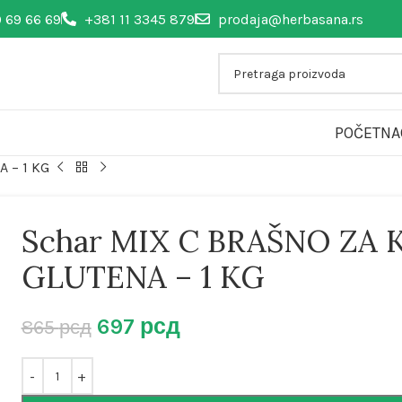
 69 66 69
+381 11 3345 879
prodaja@herbasana.rs
POČETNA
 – 1 KG
Schar MIX C BRAŠNO ZA 
GLUTENA – 1 KG
697
рсд
865
рсд