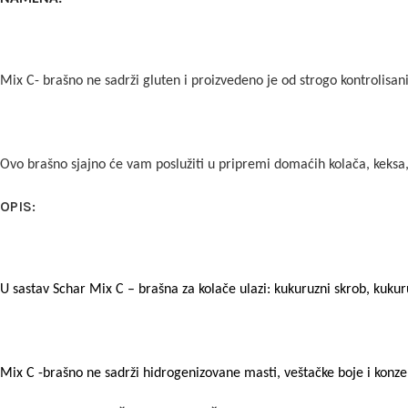
Mix C- b
rašno ne sadrži gluten i proizvedeno je od strogo kontrolisanih
Ovo brašno sjajno će vam poslužiti u pripremi domaćih kolača, keksa
OPIS:
U sastav
Schar
Mix C – brašna za kolače ulazi: kukuruzni skrob, kuku
Mix C -b
rašno ne sadrži hidrogenizovane masti, veštačke boje i konz