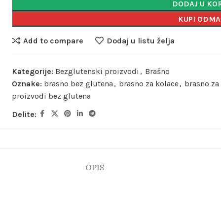
DODAJ U KO
KUPI ODM
Add to compare
Dodaj u listu želja
Kategorije:
Bezglutenski proizvodi
,
Brašno
Oznake:
brasno bez glutena
,
brasno za kolace
,
brasno za
proizvodi bez glutena
Delite:
OPIS