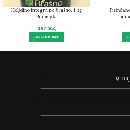
Heljdino integralno brašno, 1 kg
Pirinčane
Bioheljda
sunc
387
рсд
DODAJ U KORPU
D
Bil