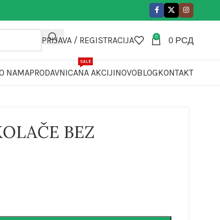
0
PRIJAVA / REGISTRACIJA
0
РСД
SALE
O NAMA
PRODAVNICA
NA AKCIJI
NOVO
BLOG
KONTAKT
KOLAČE BEZ