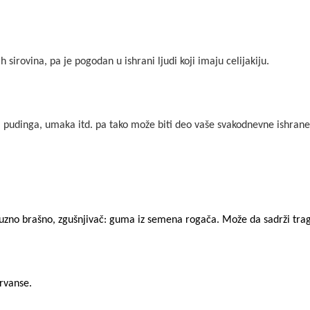
 sirovina, pa je pogodan u ishrani ljudi koji imaju celijakiju.
, pudinga, umaka itd. pa tako može biti deo vaše svakodnevne ishrane
ruzno brašno, zgušnjivač: guma iz semena rogača. Može da sadrži tra
ervanse.