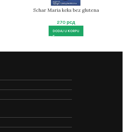
Schar Maria keks bez glutena
Schar 
270
рсд
DODAJ U KORPU