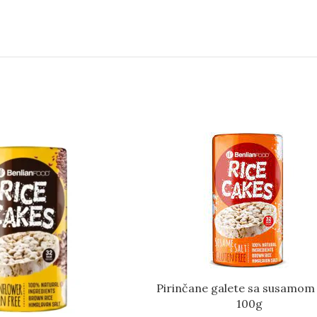
Pirinčane galete sa susamom i
100g