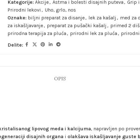
Kategorije:
Akcije
,
Astma i bolesti disajnih puteva
,
Grip 
Prirodni lekovi
,
Uho, grlo, nos
Oznake:
biljni preparat za disanje
,
lek za kašalj
,
med za d
za iskašljavanje
,
preparat za pušački kašalj
,
primed 2 diš
prirodna terapija za pluća
,
prirodni lek za pluća
,
prirodn
Delite:
OPIS
kristalisanog lipovog meda i kalcijuma
, napravljen po prove
egeneraciji disajnih organa
i
olakšava iskašljavanje guste b