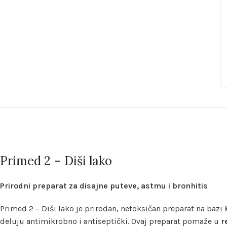
Primed 2 – Diši lako
Prirodni preparat za disajne puteve, astmu i bronhitis
Primed 2 – Diši lako je prirodan, netoksičan preparat na bazi
deluju antimikrobno i antiseptički. Ovaj preparat pomaže u
r