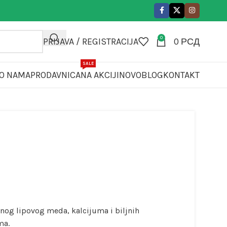
0
PRIJAVA / REGISTRACIJA
0
РСД
SALE
O NAMA
PRODAVNICA
NA AKCIJI
NOVO
BLOG
KONTAKT
anog lipovog meda, kalcijuma i biljnih
ma.