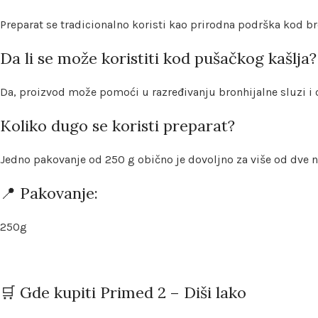
Preparat se tradicionalno koristi kao prirodna podrška kod br
Da li se može koristiti kod pušačkog kašlja?
Da, proizvod može pomoći u razređivanju bronhijalne sluzi i 
Koliko dugo se koristi preparat?
Jedno pakovanje od 250 g obično je dovoljno za više od dve n
📍 Pakovanje:
250g
🛒 Gde kupiti Primed 2 – Diši lako