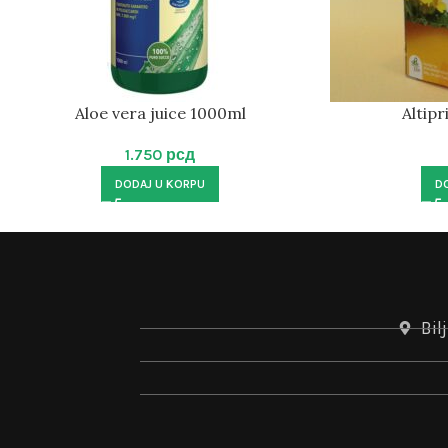
Aloe vera juice 1000ml
Altip
1.750
рсд
DODAJ U KORPU
D
Bil