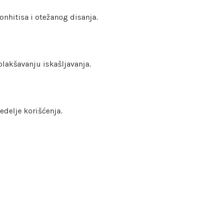
onhitisa i otežanog disanja.
olakšavanju iskašljavanja.
edelje korišćenja.