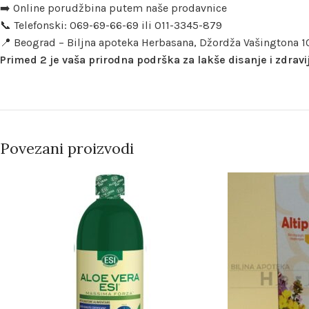
➡️ Online porudžbina putem naše prodavnice
📞 Telefonski: 069-69-66-69 ili 011-3345-879
📍 Beograd – Biljna apoteka Herbasana, Džordža Vašingtona 1
Primed 2 je vaša prirodna podrška za lakše disanje i zdravi
Povezani proizvodi