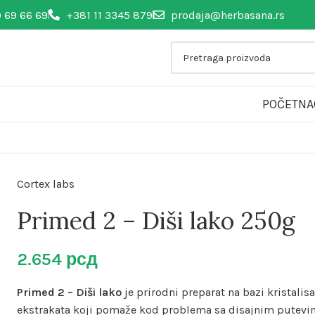
 69 66 69
+381 11 3345 879
prodaja@herbasana.rs
POČETNA
Cortex labs
Primed 2 – Diši lako 250g
2.654
рсд
Primed 2 – Diši lako
je prirodni preparat na bazi kristalis
ekstrakata koji pomaže kod problema sa disajnim putevi