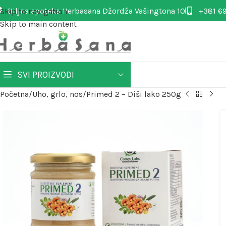
Biljna apoteka Herbasana Džordža Vašingtona 10
+381 69
Skip to navigation
Skip to main content
SVI PROIZVODI
Početna
Uho, grlo, nos
Primed 2 – Diši lako 250g