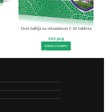
Goti žalfija sa vitaminom C 10 tableta
S
260
рсд
DODAJ U KORPU