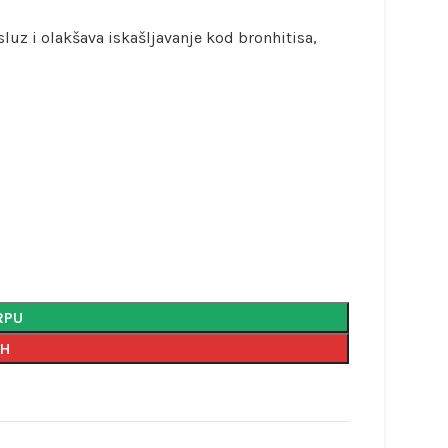
luz i olakšava iskašljavanje kod bronhitisa,
RPU
AH