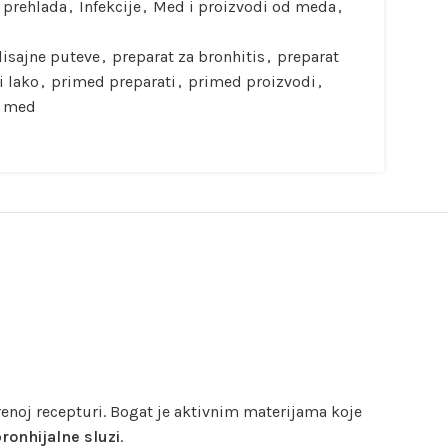
i prehlada
,
Infekcije
,
Med i proizvodi od meda
,
isajne puteve
,
preparat za bronhitis
,
preparat
i lako
,
primed preparati
,
primed proizvodi
,
i med
renoj recepturi. Bogat je aktivnim materijama koje
ronhijalne sluzi
.