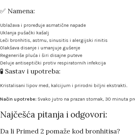
✅ Namena:
Ublažava i proređuje asmatične napade
Uklanja pušački kašalj
Leči bronhitis, astmu, sinusitis i alergijski rinitis
Olakšava disanje i umanjuje gušenje
Regeneriše pluća i širi disajne puteve
Deluje antiseptički protiv respiratornih infekcija
🧪 Sastav i upotreba:
Kristalisani lipov med, kalcijum i prirodni biljni ekstrakti.
Način upotrebe:
Svako jutro na prazan stomak, 30 minuta pre d
Najčešća pitanja i odgovori:
Da li Primed 2 pomaže kod bronhitisa?