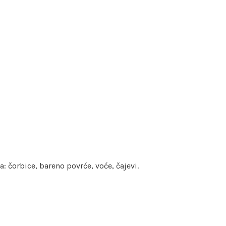
 čorbice, bareno povrće, voće, čajevi.