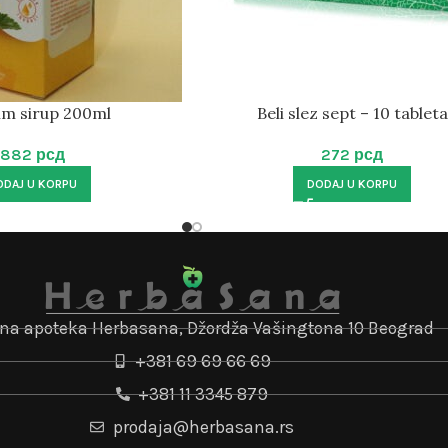
rim sirup 200ml
Beli slez sept – 10 tableta
882
рсд
272
рсд
ODAJ U KORPU
DODAJ U KORPU
jna apoteka Herbasana, Džordža Vašingtona 10 Beograd
+381 69 69 66 69
+381 11 3345 879
prodaja@herbasana.rs