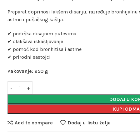
Preparat doprinosi lakšem disanju, razređuje bronhijalnu s
astme i pušačkog kašlja.
✔ podrška disajnim putevima
✔ olakšava iskašljavanje
✔ pomoć kod bronhitisa i astme
✔ prirodni sastojci
Pakovanje: 250 g
DODAJ U KO
KUPI ODM
Add to compare
Dodaj u listu želja