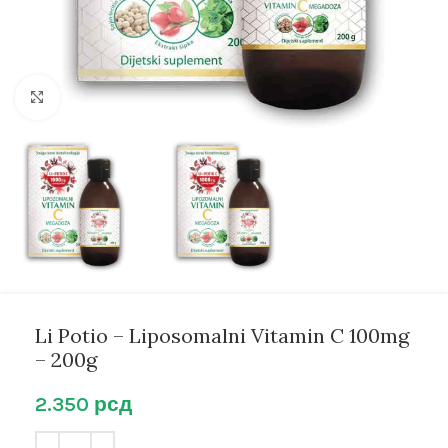
Kliknite za uvećanje
Li Potio – Liposomalni Vitamin C 100mg
– 200g
2.350
рсд