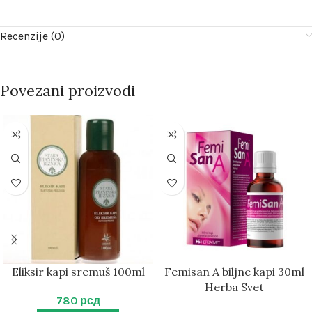
Recenzije (0)
Povezani proizvodi
Eliksir kapi sremuš 100ml
Femisan A biljne kapi 30ml
Herba Svet
780
рсд