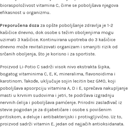
bioraspoloživost vitamina C, čime se poboljšava njegova
efikasnost u organizmu.
Preporučena doza
za opšte poboljšanje zdravlja je 1-2
kašičice dnevno, dok osobe s težim oboljenjima mogu
uzimati 3 kašičice. Kontinuirana upotreba do 3 kašičice
dnevno može revitalizovati organizam i smanjiti rizik od
srčanih oboljenja, što je korisno i za sportiste.
Proizvod Li-Potio C sadrži visok nivo ekstrakta šipka,
bogatog vitaminima C, E, K, mineralima, flavonoidima i
karotinom. Takođe, uključuje sojin lecitin bez GMO, koji
poboljšava apsorpciju vitamina A, D i E, sprečava nakupljanje
masti u krvnim sudovima i jetri, te podržava izgradnju
nervnih ćelija i poboljšava pamćenje. Prirodni zaslađivač iz
stevie pogodan je za dijabetičare i osobe s povišenim
pritiskom, a deluje i antibakterijski i protivgljivično. Uz to,
proizvod sadrži vitamin E, jedan od najjačih antioksidanata.