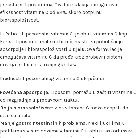
je zaštićen liposomima. Ova formulacija omogućava
efikasnost vitamina C od 92%, skoro potpunu
bioraspoloživost.
Li Potio – Liposomalni vitamin C je oblik vitamina C koji
koristi liposome, male mehuriće masti, za poboljšanje
apsorpcije i bioraspoloživosti u tijelu. Ova formulacija
omogućava vitaminu C da prođe kroz probavni sistem i
dostigne stanice s manje gubitaka.
Prednosti liposomalnog vitamina C uključuju:
Povećana apsorpcija
: Liposomi pomažu u zaštiti vitamina C
od razgradnje u probavnom traktu.
Bolja bioraspoloživost
: Više vitamina C može dospeti do
stanica u telu.
Manje gastrointestinalnih problema
: Neki ljudi imaju
problema s višim dozama vitamina C u obliku askorbinske