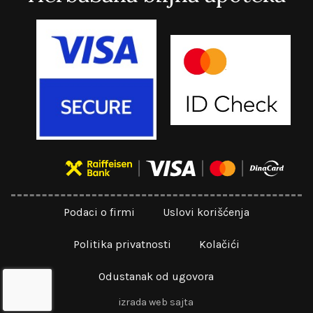
Podaci o firmi
Uslovi korišćenja
Politika privatnosti
Kolačići
Odustanak od ugovora
izrada web sajta