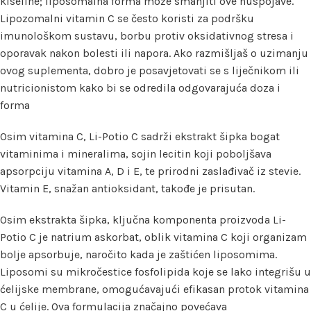
kiseline; liposomalna forma može smanjiti ove nuspojave.
Lipozomalni vitamin C se često koristi za podršku
imunološkom sustavu, borbu protiv oksidativnog stresa i
oporavak nakon bolesti ili napora. Ako razmišljaš o uzimanju
ovog suplementa, dobro je posavjetovati se s liječnikom ili
nutricionistom kako bi se odredila odgovarajuća doza i
forma
Osim vitamina C, Li-Potio C sadrži ekstrakt šipka bogat
vitaminima i mineralima, sojin lecitin koji poboljšava
apsorpciju vitamina A, D i E, te prirodni zaslađivač iz stevie.
Vitamin E, snažan antioksidant, takođe je prisutan.
Osim ekstrakta šipka, ključna komponenta proizvoda Li-
Potio C je natrium askorbat, oblik vitamina C koji organizam
bolje apsorbuje, naročito kada je zaštićen liposomima.
Liposomi su mikročestice fosfolipida koje se lako integrišu u
ćelijske membrane, omogućavajući efikasan protok vitamina
C u ćelije. Ova formulacija značajno povećava