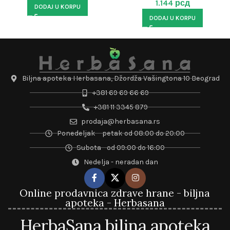
1.144
рсд
DODAJ U KORPU
DODAJ U KORPU
Biljna apoteka Herbasana, Džordža Vašingtona 10 Beograd
+381 69 69 66 69
+381 11 3345 879
prodaja@herbasana.rs
Ponedeljak – petak od 08:00 do 20:00
Subota - od 09:00 do 16:00
Nedelja - neradan dan
Online prodavnica zdrave hrane - biljna
apoteka - Herbasana
HerbaSana biljna apoteka