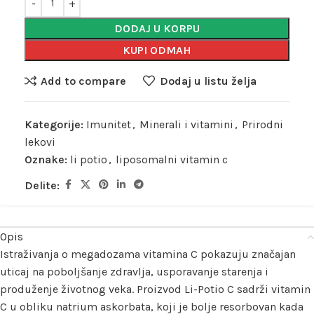
DODAJ U KORPU
KUPI ODMAH
Add to compare
Dodaj u listu želja
Kategorije:
Imunitet
,
Minerali i vitamini
,
Prirodni
lekovi
Oznake:
li potio
,
liposomalni vitamin c
Delite:
Opis
Istraživanja o megadozama vitamina C pokazuju značajan
uticaj na poboljšanje zdravlja, usporavanje starenja i
produženje životnog veka. Proizvod Li-Potio C sadrži vitamin
C u obliku natrium askorbata, koji je bolje resorbovan kada