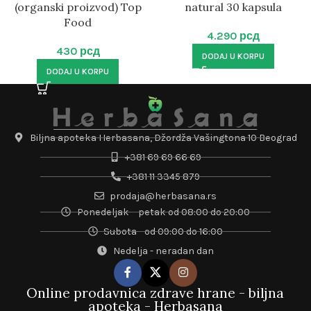
(organski proizvod) Top
natural 30 kapsula
Food
4.290
рсд
430
рсд
DODAJ U KORPU
DODAJ U KORPU
Biljna apoteka Herbasana, Džordža Vašingtona 10 Beograd
+381 69 69 66 69
+381 11 3345 879
prodaja@herbasana.rs
Ponedeljak – petak od 08:00 do 20:00
Subota - od 09:00 do 16:00
Nedelja - neradan dan
Online prodavnica zdrave hrane - biljna
apoteka - Herbasana