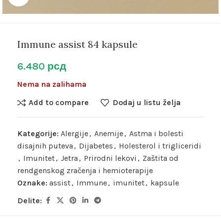
Immune assist 84 kapsule
6.480
рсд
Nema na zalihama
Add to compare
Dodaj u listu želja
Kategorije:
Alergije
,
Anemije
,
Astma i bolesti
disajnih puteva
,
Dijabetes
,
Holesterol i trigliceridi
,
Imunitet
,
Jetra
,
Prirodni lekovi
,
Zaštita od
rendgenskog zračenja i hemioterapije
Oznake:
assist
,
Immune
,
imunitet
,
kapsule
Delite: