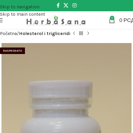
Skip to navigation
Skip to main content
0
0
РС
Početna
Holesterol i trigliceridi
RASPRODATO