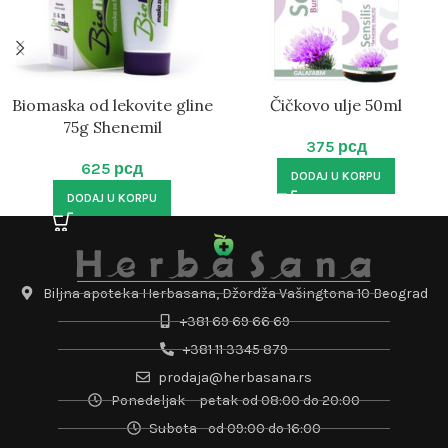
Biomaska od lekovite gline
Čičkovo ulje 50ml
75g Shenemil
375
рсд
625
рсд
DODAJ U KORPU
DODAJ U KORPU
Biljna apoteka Herbasana, Džordža Vašingtona 10 Beograd
+381 69 69 66 69
+381 11 3345 879
prodaja@herbasana.rs
Ponedeljak – petak od 08:00 do 20:00
Subota - od 09:00 do 16:00