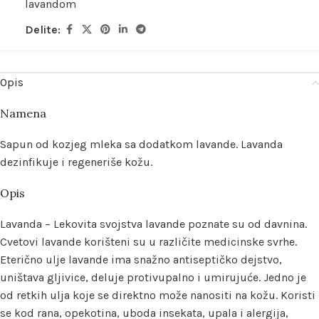
lavandom
Delite:
Opis
Namena
Sapun od kozjeg mleka sa dodatkom lavande. Lavanda
dezinfikuje i regeneriše kožu.
Opis
Lavanda – Lekovita svojstva lavande poznate su od davnina.
Cvetovi lavande korišteni su u različite medicinske svrhe.
Eterično ulje lavande ima snažno antiseptičko dejstvo,
uništava gljivice, deluje protivupalno i umirujuće. Jedno je
od retkih ulja koje se direktno može nanositi na kožu. Koristi
se kod rana, opekotina, uboda insekata, upala i alergija,