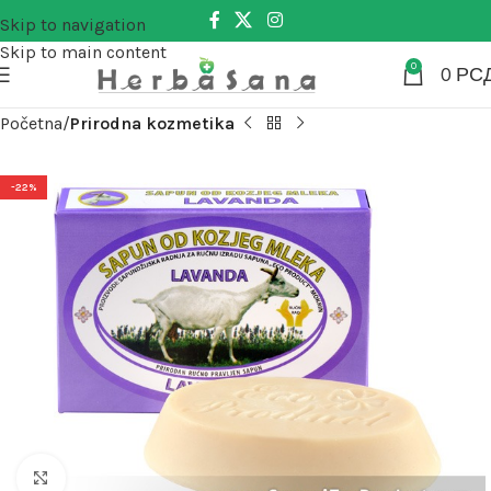
Skip to navigation
Skip to main content
0
0
РС
Početna
Prirodna kozmetika
-22%
Kliknite za uvećanje