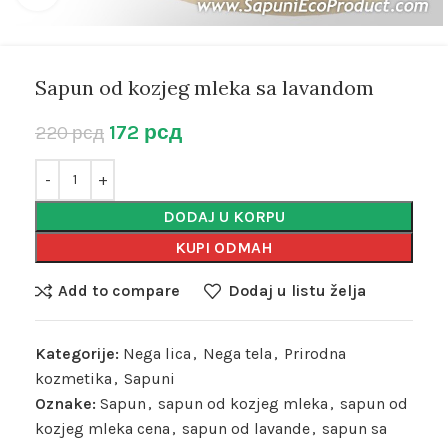
Sapun od kozjeg mleka sa lavandom
172
рсд
220
рсд
DODAJ U KORPU
KUPI ODMAH
Add to compare
Dodaj u listu želja
Kategorije:
Nega lica
,
Nega tela
,
Prirodna
kozmetika
,
Sapuni
Oznake:
Sapun
,
sapun od kozjeg mleka
,
sapun od
kozjeg mleka cena
,
sapun od lavande
,
sapun sa