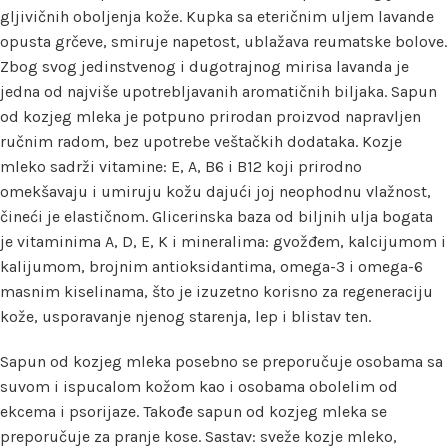
gljivičnih oboljenja kože. Kupka sa eteričnim uljem lavande
opusta grčeve, smiruje napetost, ublažava reumatske bolove.
Zbog svog jedinstvenog i dugotrajnog mirisa lavanda je
jedna od najviše upotrebljavanih aromatičnih biljaka. Sapun
od kozjeg mleka je potpuno prirodan proizvod napravljen
ručnim radom, bez upotrebe veštačkih dodataka. Kozje
mleko sadrži vitamine: E, A, B6 i B12 koji prirodno
omekšavaju i umiruju kožu dajući joj neophodnu vlažnost,
čineći je elastičnom. Glicerinska baza od biljnih ulja bogata
je vitaminima A, D, E, K i mineralima: gvožđem, kalcijumom i
kalijumom, brojnim antioksidantima, omega-3 i omega-6
masnim kiselinama, što je izuzetno korisno za regeneraciju
kože, usporavanje njenog starenja, lep i blistav ten.
Sapun od kozjeg mleka posebno se preporučuje osobama sa
suvom i ispucalom kožom kao i osobama obolelim od
ekcema i psorijaze. Takođe sapun od kozjeg mleka se
preporučuje za pranje kose. Sastav: sveže kozje mleko,