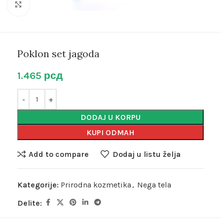
Kliknite za uvećanje
Poklon set jagoda
1.465
рсд
DODAJ U KORPU
KUPI ODMAH
Add to compare
Dodaj u listu želja
Kategorije:
Prirodna kozmetika
,
Nega tela
Delite: