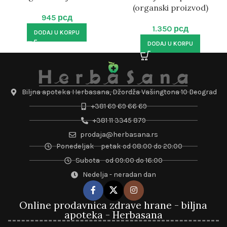
(organski proizvod)
945
рсд
1.350
рсд
DODAJ U KORPU
DODAJ U KORPU
Biljna apoteka Herbasana, Džordža Vašingtona 10 Beograd
+381 69 69 66 69
+381 11 3345 879
prodaja@herbasana.rs
Ponedeljak – petak od 08:00 do 20:00
Subota - od 09:00 do 16:00
Nedelja - neradan dan
Online prodavnica zdrave hrane - biljna
apoteka - Herbasana