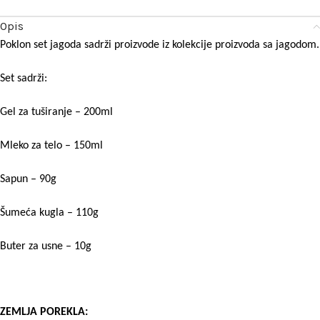
Opis
Poklon set jagoda sadrži proizvode iz kolekcije proizvoda sa jagodom.
Set sadrži:
Gel za tuširanje – 200ml
Mleko za telo – 150ml
Sapun – 90g
Šumeća kugla – 110g
Buter za usne – 10g
ZEMLJA POREKLA: