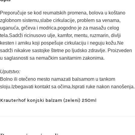
Preporučuje se kod reumatskih promena, bolova u koštano
zglobnom sistemu,slabe cirkulacije, problem sa venama,
uganuća, grčeva i modrica.pogodno je za masažu celog
tela.Sadrži ricinusovo ulje, kamfor, mentu, ruzmarin, divlji
kesten i arniku koji pospešuje cirkulaciju i neguju kožu.Ne
sadrži nikakve sastojke štetne po ljudsko zdravlje. Proizveden
u saglasnosti sa nemačkim sanitarnim zakonima.
Uputstvo:
Bolno ili otečeno mesto namazati balsamom u tankom
sloju.Izbegavati kontakt sa očima.Isprati ruke nakon nanošenja.
Krauterhof konjski balzam (zeleni) 250ml