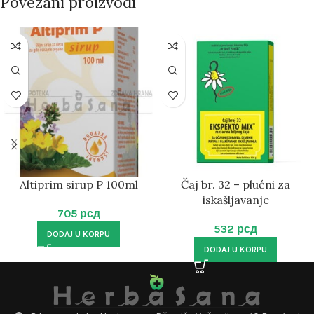
Povezani proizvodi
Altiprim sirup P 100ml
Čaj br. 32 – plućni za
iskašljavanje
705
рсд
532
рсд
DODAJ U KORPU
DODAJ U KORPU