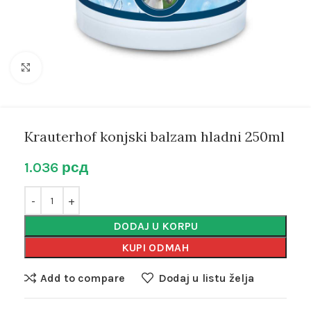
Kliknite za uvećanje
Krauterhof konjski balzam hladni 250ml
1.036
рсд
DODAJ U KORPU
KUPI ODMAH
Add to compare
Dodaj u listu želja