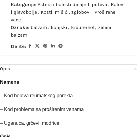
Kategorije:
Astma i bolesti disajnih puteva
,
Bolovi
i glavobolje
,
Kosti, mišići, zglobovi
,
Proširene
vene
Oznake:
balzam
,
konjski
,
Krauterhof
,
zeleni
balzam
Delite:
Opis
Namena
– Kod bolova reumatskog porekla
– Kod problema sa
proširenim
venama
–
Uganuća
,
grčevi
, modrice
Opis