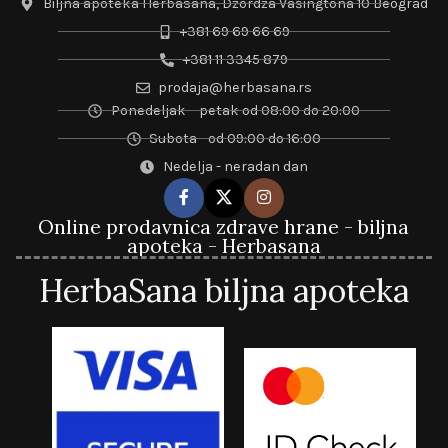
Biljna apoteka Herbasana, Džordža Vašingtona 10 Beograd
+381 69 69 66 69
+381 11 3345 879
prodaja@herbasana.rs
Ponedeljak – petak od 08:00 do 20:00
Subota - od 09:00 do 16:00
Nedelja - neradan dan
Online prodavnica zdrave hrane - biljna
apoteka - Herbasana
HerbaSana biljna apoteka