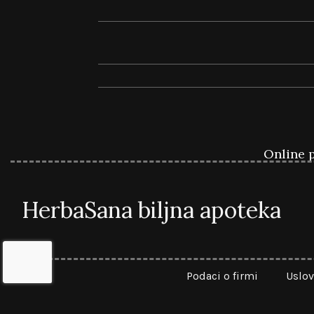
Online p
HerbaSana biljna apoteka
Podaci o firmi
Uslov