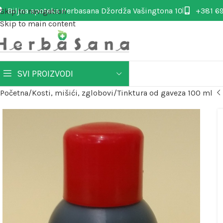
Biljna apoteka Herbasana Džordža Vašingtona 10
+381 69
Skip to navigation
Skip to main content
SVI PROIZVODI
Početna
Kosti, mišići, zglobovi
Tinktura od gaveza 100 ml