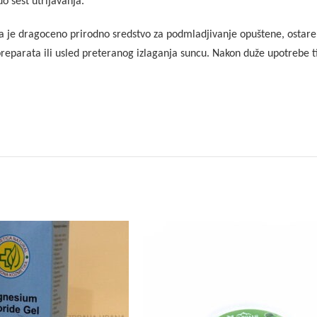
o šest utrljavanja.
eza je dragoceno prirodno sredstvo za podmladjivanje opuštene, ostarel
reparata ili usled preteranog izlaganja suncu. Nakon duže upotrebe ti