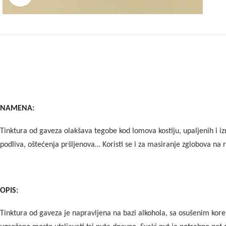
NAMENA:
Tinktura od gaveza olakšava tegobe kod lomova kostiju, upaljenih i iz
podliva, oštećenja pršljenova… Koristi se i za masiranje zglobova na
OPIS:
Tinktura od gaveza je napravljena na bazi alkohola, sa osušenim kore