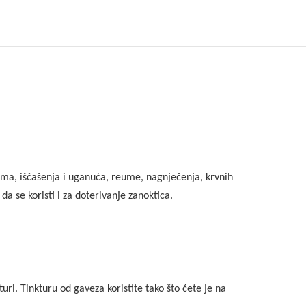
vima, iščašenja i uganuća, reume, nagnječenja, krvnih
 se koristi i za doterivanje zanoktica.
i. Tinkturu od gaveza koristite tako što ćete je na