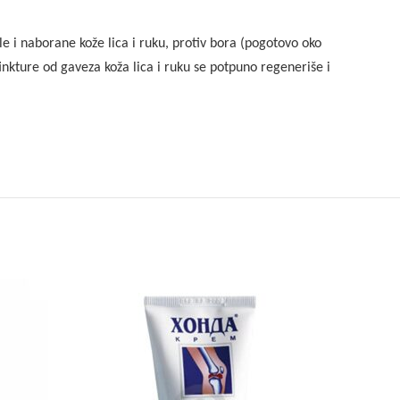
e i naborane kože lica i ruku, protiv bora (pogotovo oko
nkture od gaveza koža lica i ruku se potpuno regeneriše i