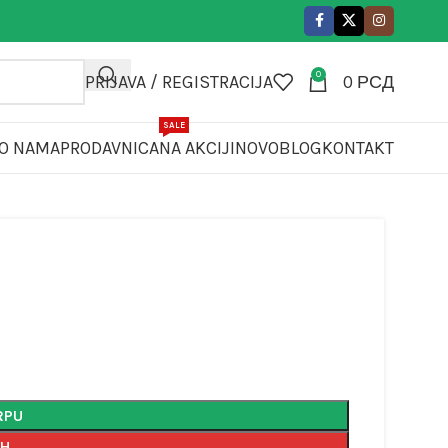
0
PRIJAVA / REGISTRACIJA
0
РСД
SALE
O NAMA
PRODAVNICA
NA AKCIJI
NOVO
BLOG
KONTAKT
RPU
AH