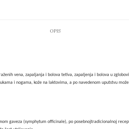
OPIS
raženih vena, zapaljanja i bolova tetiva, zapaljenja i bolova u zglobo
 rukama i nogama, kože na laktovima, a po navedenom uputstvu može da
nom gaveza (symphytum officinale), po posebnojtradicionalnoj receptur