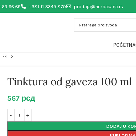
 69 66 69
+381 11 3345 879
prodaja@herbasana.rs
POČETNA
Tinktura od gaveza 100 ml
567
рсд
DODAJ U KO
KUPI ODM