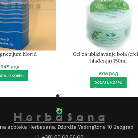
gnezijum hlorid
Gel za ublažavanje bola (efe
hlađenja) 150ml
645
рсд
605
рсд
ODAJ U KORPU
DODAJ U KORPU
jna apoteka Herbasana, Džordža Vašingtona 10 Beograd
+381 69 69 66 69