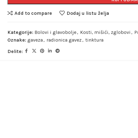
Add to compare
Dodaj u listu želja
Kategorije:
Bolovi i glavobolje
,
Kosti, mišići, zglobovi
,
P
Oznake:
gaveza
,
radionica gavez
,
tinktura
Delite: