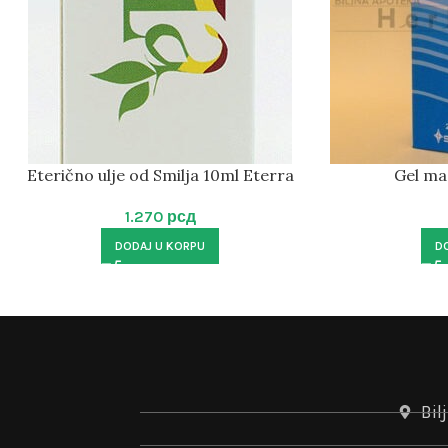
Eterično ulje od Smilja 10ml Eterra
Gel ma
1.270
рсд
DODAJ U KORPU
D
Bil