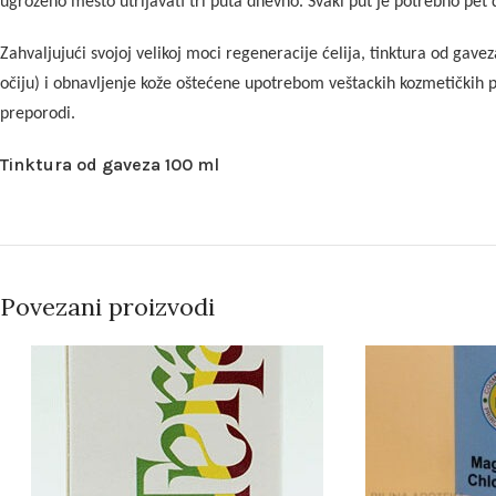
ugroženo mesto utrljavati tri puta dnevno. Svaki put je potrebno pet d
Zahvaljujući svojoj velikoj moci regeneracije ćelija, tinktura od gav
očiju) i obnavljenje kože oštećene upotrebom veštackih kozmetičkih p
preporodi.
Tinktura od gaveza 100 ml
Povezani proizvodi