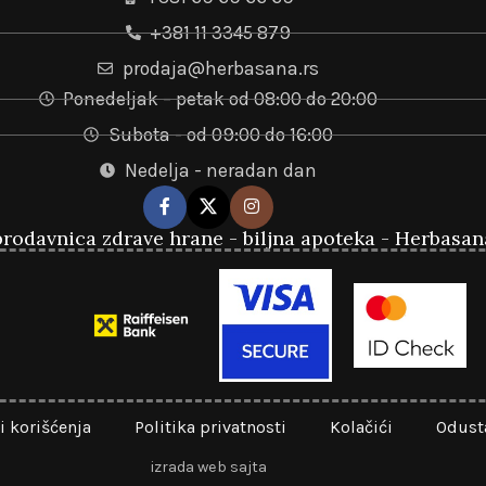
+381 11 3345 879
prodaja@herbasana.rs
Ponedeljak – petak od 08:00 do 20:00
Subota - od 09:00 do 16:00
Nedelja - neradan dan
rodavnica zdrave hrane - biljna apoteka - Herbasan
i korišćenja
Politika privatnosti
Kolačići
Odust
izrada web sajta