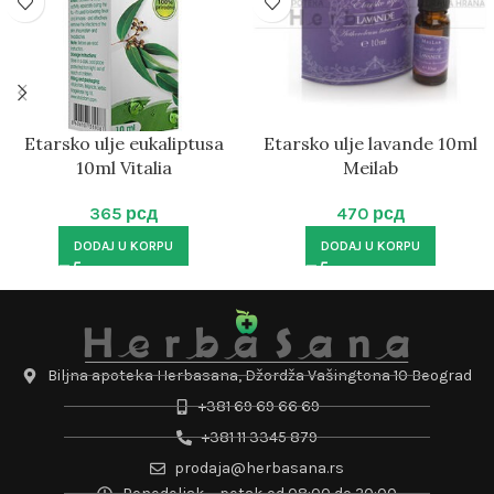
Etarsko ulje eukaliptusa
Etarsko ulje lavande 10ml
10ml Vitalia
Meilab
365
рсд
470
рсд
DODAJ U KORPU
DODAJ U KORPU
Biljna apoteka Herbasana, Džordža Vašingtona 10 Beograd
+381 69 69 66 69
+381 11 3345 879
prodaja@herbasana.rs
Ponedeljak – petak od 08:00 do 20:00