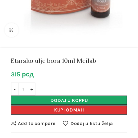
Kliknite za uvećanje
Etarsko ulje bora 10ml Meilab
315
рсд
DODAJ U KORPU
KUPI ODMAH
Add to compare
Dodaj u listu želja