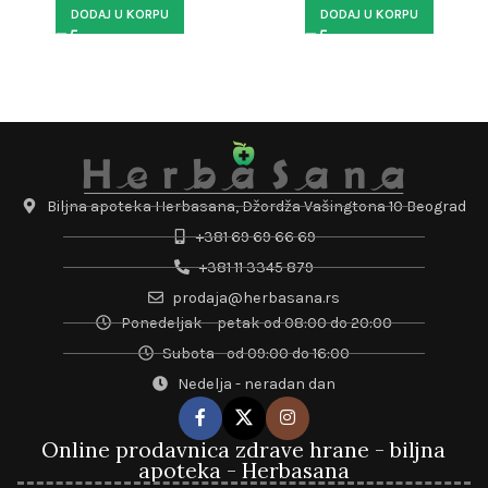
DODAJ U KORPU
DODAJ U KORPU
Biljna apoteka Herbasana, Džordža Vašingtona 10 Beograd
+381 69 69 66 69
+381 11 3345 879
prodaja@herbasana.rs
Ponedeljak – petak od 08:00 do 20:00
Subota - od 09:00 do 16:00
Nedelja - neradan dan
Online prodavnica zdrave hrane - biljna
apoteka - Herbasana