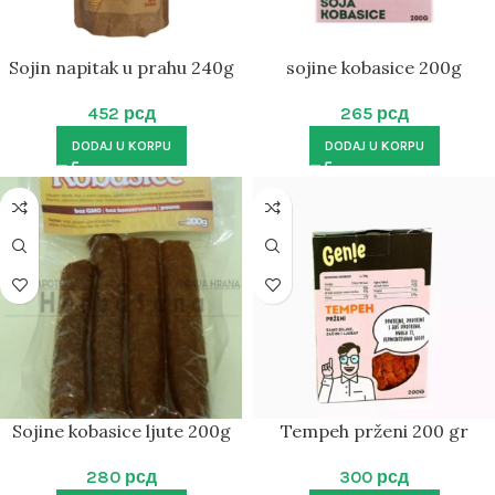
Sojin napitak u prahu 240g
sojine kobasice 200g
452
рсд
265
рсд
DODAJ U KORPU
DODAJ U KORPU
Sojine kobasice ljute 200g
Tempeh prženi 200 gr
280
рсд
300
рсд