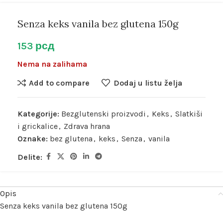
Senza keks vanila bez glutena 150g
153
рсд
Nema na zalihama
Add to compare
Dodaj u listu želja
Kategorije:
Bezglutenski proizvodi
,
Keks
,
Slatkiši
i grickalice
,
Zdrava hrana
Oznake:
bez glutena
,
keks
,
Senza
,
vanila
Delite:
Opis
Senza keks vanila bez glutena 150g