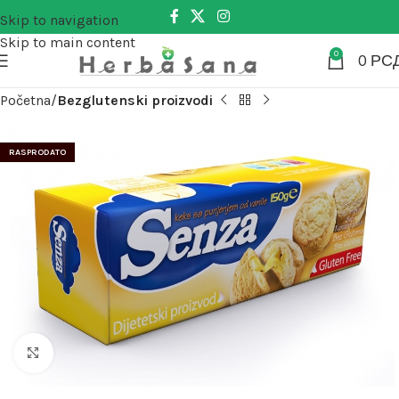
Skip to navigation
Skip to main content
0
0
РС
Početna
Bezglutenski proizvodi
RASPRODATO
Kliknite za uvećanje