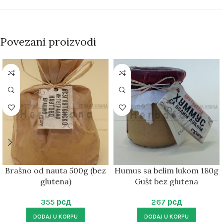
Povezani proizvodi
Brašno od nauta 500g (bez
Humus sa belim lukom 180g
glutena)
Gušt bez glutena
355
рсд
267
рсд
DODAJ U KORPU
DODAJ U KORPU