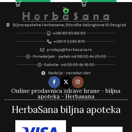
Biljna apoteka Herbasana, Džordža Vašingtona 10 Beograd
+381 69 69 66 69
+381 11 3345 879
prodaja@herbasana.rs
Ponedeljak – petak od 08:00 do 20:00
Subota - od 09:00 do 16:00
Nedelja - neradan dan
Online prodavnica zdrave hrane - biljna
apoteka - Herbasana
HerbaSana biljna apoteka