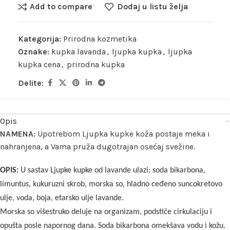
Add to compare
Dodaj u listu želja
Kategorija:
Prirodna kozmetika
Oznake:
kupka lavanda
,
ljupka kupka
,
ljupka
kupka cena
,
prirodna kupka
Delite:
Opis
NAMENA:
Upotrebom Ljupka kupke koža postaje meka i
nahranjena, a Vama pruža dugotrajan osećaj svežine.
OPIS:
U sastav Ljupke kupke od lavande ulazi: soda bikarbona,
limuntus, kukuruzni skrob, morska so, hladno ceđeno suncokretovo
ulje, voda, boja, etarsko ulje lavande.
Morska so višestruko deluje na organizam, podstiče cirkulaciju i
opušta posle napornog dana. Soda bikarbona omekšava vodu i kožu.