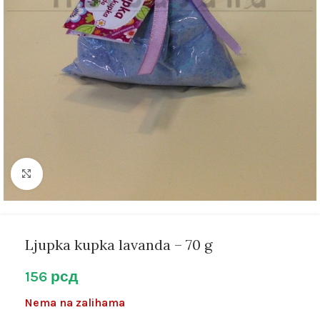
Kliknite za uvećanje
Ljupka kupka lavanda – 70 g
156
рсд
Nema na zalihama