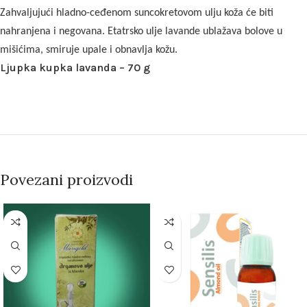
Zahvaljujući hladno-ceđenom suncokretovom ulju koža će biti
nahranjena i negovana.
Etatrsko ulje lavande ublažava bolove u
mišićima, smiruje upale i obnavlja kožu.
Ljupka kupka lavanda – 70 g
Povezani proizvodi