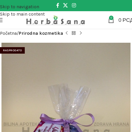
Skip to navigation
Skip to main content
0
0
РС
Početna
Prirodna kozmetika
RASPRODATO