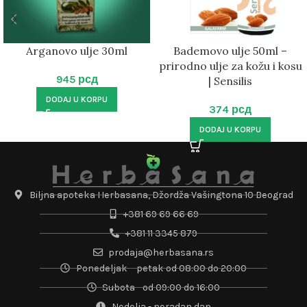
Arganovo ulje 30ml
Bademovo ulje 50ml –
prirodno ulje za kožu i kosu
945
рсд
| Sensilis
DODAJ U KORPU
374
рсд
DODAJ U KORPU
Biljna apoteka Herbasana, Džordža Vašingtona 10 Beograd
+381 69 69 66 69
+381 11 3345 879
prodaja@herbasana.rs
Ponedeljak – petak od 08:00 do 20:00
Subota - od 09:00 do 16:00
Nedelja - neradan dan